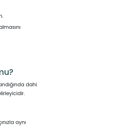
n.
kalmasını
 mu?
landığında dahi
rleyicidir.
ınızla aynı