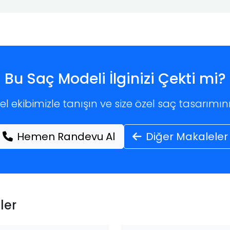
Bu Saç Modeli İlginizi Çekti mi?
l ekibimizle tanışın ve size özel saç tasarımını
Hemen Randevu Al
Diğer Makaleler
ler