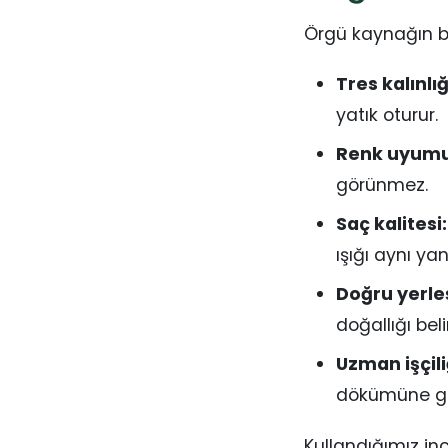
Örgü kaynağın be
Tres kalınlığ
yatık oturur.
Renk uyumu
görünmez.
Saç kalitesi:
ışığı aynı yans
Doğru yerle
doğallığı belir
Uzman işçili
dökümüne gör
Kullandığımız in