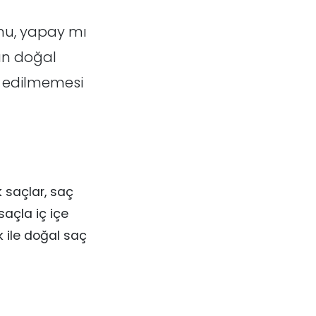
mu, yapay mı
ın doğal
k edilmemesi
k saçlar, saç
saçla iç içe
k ile doğal saç