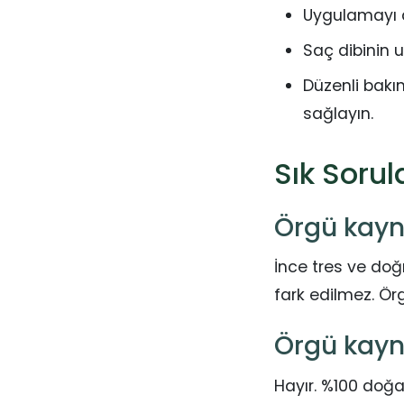
Uygulamayı d
Saç dibinin 
Düzenli bakı
sağlayın.
Sık Sorul
Örgü kayn
İnce tres ve do
fark edilmez. Örg
Örgü kayn
Hayır. %100 doğa