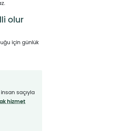
z.
i olur
uğu için günlük
 insan saçıyla
ak hizmet