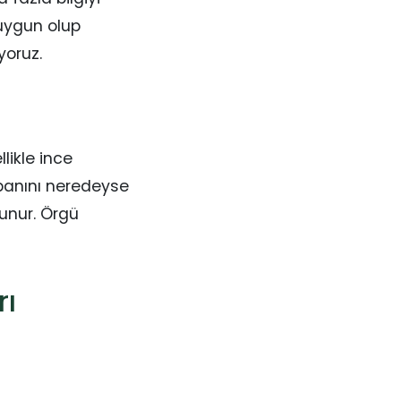
 uygun olup
yoruz.
llikle ince
abanını neredeyse
unur. Örgü
rı