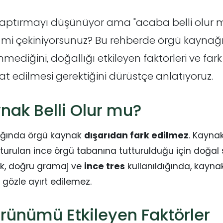
aptırmayı düşünüyor ama "acaba belli olur 
e mi çekiniyorsunuz? Bu rehberde örgü kaynağ
ediğini, doğallığı etkileyen faktörleri ve far
kat edilmesi gerektiğini dürüstçe anlatıyoruz.
nak Belli Olur mu?
ığında örgü kaynak
dışarıdan fark edilmez
. Kayna
şturulan ince örgü tabanına tutturulduğu için doğal 
nk, doğru gramaj ve
ince tres
kullanıldığında, kayna
 gözle ayırt edilemez.
rünümü Etkileyen Faktörler