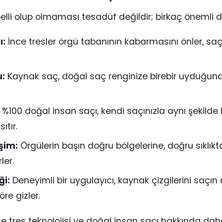
lli olup olmaması tesadüf değildir; birkaç önemli d
ı:
İnce tresler örgü tabanının kabarmasını önler, s
:
Kaynak saç, doğal saç renginize birebir uyduğun
%100 doğal insan saçı, kendi saçınızla aynı şekilde
ıtır.
şim:
Örgülerin başın doğru bölgelerine, doğru sıklıkta
ler.
ği:
Deneyimli bir uygulayıcı, kaynak çizgilerini saçın
e gizler.
ce tres teknolojisi ve doğal insan saçı hakkında daha