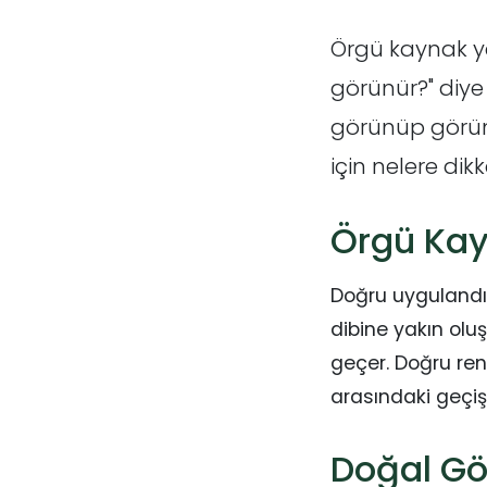
Örgü kaynak y
görünür?" diy
görünüp görünm
için nelere dik
Örgü Kay
Doğru uyguland
dibine yakın olu
geçer. Doğru re
arasındaki geçiş
Doğal Gö