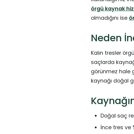
örgü kaynak hi
olmadığını ise
ö
Neden İn
Kalın tresler örg
saçlarda kaynağı
görünmez hale ge
kaynağı doğal gö
Kaynağın
Doğal saç re
İnce tres ve 