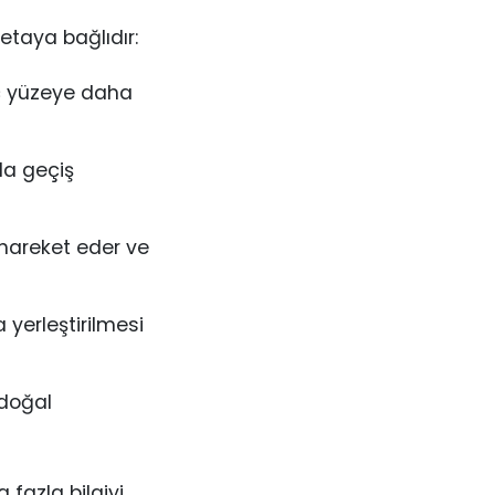
etaya bağlıdır:
aç yüzeye daha
da geçiş
 hareket eder ve
 yerleştirilmesi
 doğal
 fazla bilgiyi