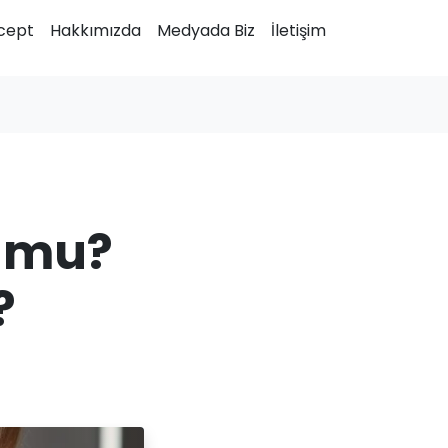
cept
Hakkımızda
Medyada Biz
İletişim
r mu?
?